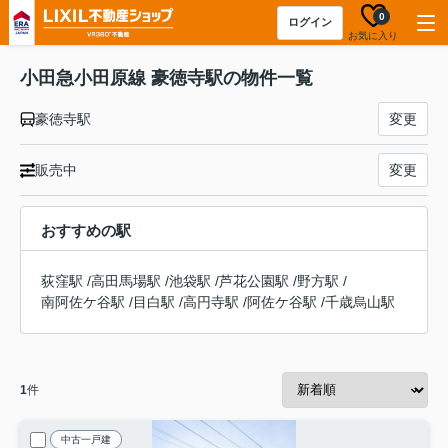
0
ログイン
お気に入り
小田急小田原線 豪徳寺駅の物件一覧
豪徳寺駅
変更
販売中
変更
おすすめの駅
荻窪駅
/
高田馬場駅
/
池袋駅
/
芦花公園駅
/
野方駅
/
南阿佐ケ谷駅
/
目白駅
/
高円寺駅
/
阿佐ケ谷駅
/
千歳烏山駅
1
件
中古一戸建