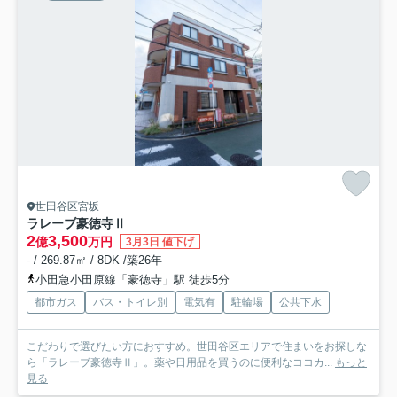
世田谷区宮坂
ラレーブ豪徳寺Ⅱ
2
3,500
億
万円
3月3日 値下げ
- / 269.87㎡ / 8DK /築26年
小田急小田原線「豪徳寺」駅 徒歩5分
都市ガス
バス・トイレ別
電気有
駐輪場
公共下水
こだわりで選びたい方におすすめ。世田谷区エリアで住まいをお探しな
ら「ラレーブ豪徳寺Ⅱ」。薬や日用品を買うのに便利なココカ...
もっと
見る