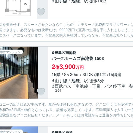
山手線
「
池袋
」駅 徒歩14分
活を失敗せず、スタートさせたいならこちらの「カテリーナ池袋西プラザタワー」は
認できます。必要なものは決断だけ。9999万円で至高の生活を手に入れましょう
なスペースになっています。不動産の購入を検討しているなら、不動産会社をしっかり
中古マンション
豊島区
南池袋
パークホームズ南池袋 1503
2
3,900
億
万円
15階 / 85.30㎡ / 3LDK /築1年 /15階建
山手線
「
池袋
」駅 徒歩8分
西武バス「南池袋一丁目」バス停下車 
3分
コニーの広さは8.07平米です。駅から徒歩10分以内なので、どこに行くにも便利
令和7年3月築の物件となっており、設備も充実しています。不動産購入は人生で一
経験豊富なプロにお任せください。メールもしくはお電話からご連絡をお待ちして
中古マンション
豊島区
池袋