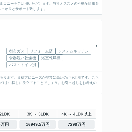
バルコニーをご活用いただけます。当社オススメの不動産情報を
しっかりとサポート致します。
都市ガス
リフォーム済
システムキッチン
食器洗い乾燥機
浴室乾燥機
バス・トイレ別
があります。奥様方にニーズが非常に高いのが浄水器です。こち
の住まい探しに役立てることでしょう。お引っ越しをお考えの
2LDK
3K ～ 3LDK
4K ～ 4LDK以上
00万円
16949.5万円
7299万円