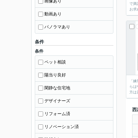
画像あり
で満
お求
動画あり
パノラマあり
条件
条件
ペット相談
陽当り良好
「練
らは
閑静な住宅地
方は
デザイナーズ
西
リフォーム済
リノベーション済