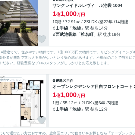
サンクレイドルレヴィ―ル池袋 1004
1
1,000
億
万円
10階 / 72.91㎡ / 2SLDK /築22年 /14階建
山手線
「
池袋
」駅 徒歩14分
西武池袋線
「
椎名町
」駅 徒歩18分
14階建てで、住みやすい物件です。1億1000万円の物件です。リビングダイニン
部外者が無断で立ち入る事がないという安心感があります。不動産のことで当社に
ください。経験豊富なプロのスタッフがしっかりとお応え致します。
中古マンション
豊島区
目白
オープンレジデンシア目白フロントコート 2
1
1,000
億
万円
1階 / 55.12㎡ / 2LDK /築6年 /5階建
山手線
「
池袋
」駅 徒歩12分
わりで選びたい方におすすめ。豊島区エリアで住まいをお探しなら「オープンレジ