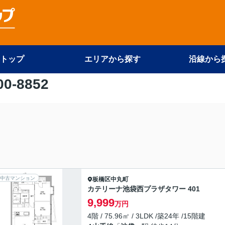
トップ
エリアから探す
沿線から
00-8852
中古マンション
板橋区
中丸町
カテリーナ池袋西プラザタワー 401
9,999
万円
4階 / 75.96㎡ / 3LDK /築24年 /15階建