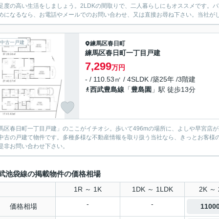
足度の高い生活をしましょう。2LDKの間取りで、二人暮らしにもオススメです。
めになるなら、お電話やメールでのお問い合わせ、又は直接お尋ね下さい。当社が
中古一戸建
練馬区
春日町
練馬区春日町一丁目戸建
7,299
万円
- / 110.53㎡ / 4SLDK /築25年 /3階建
西武豊島線
「
豊島園
」駅 徒歩13分
馬区春日町一丁目戸建」のここがイチオシ。歩いて496mの場所に、よしや早宮店
中古の戸建て物件です。多種多様な不動産情報を取り扱う当社なら、きっとお客様
是非お問い合わせ下さい。
武池袋線の掲載物件の価格相場
1R ～ 1K
1DK ～ 1LDK
2K ～ 
-
-
価格相場
110