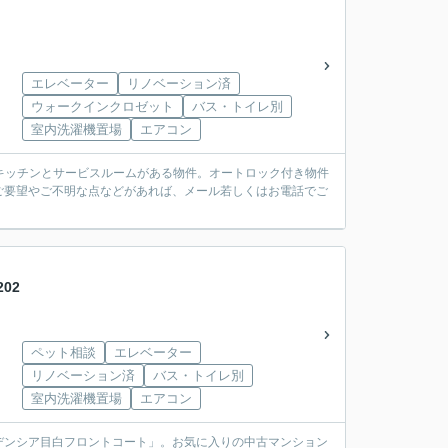
エレベーター
リノベーション済
ウォークインクロゼット
バス・トイレ別
室内洗濯機置場
エアコン
グキッチンとサービスルームがある物件。オートロック付き物件
ご要望やご不明な点などがあれば、メール若しくはお電話でご
02
ペット相談
エレベーター
リノベーション済
バス・トイレ別
室内洗濯機置場
エアコン
デンシア目白フロントコート」。お気に入りの中古マンション