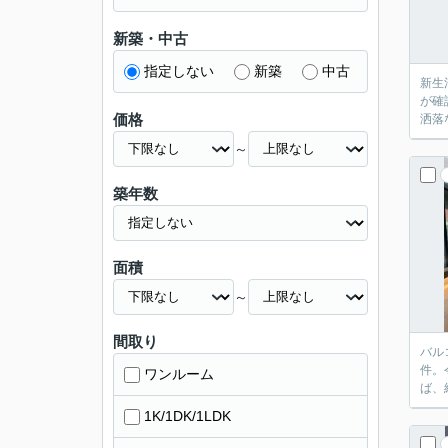
新築・中古
指定しない
新築
中古
新生
が確
価格
洒落
～
築年数
面積
～
間取り
バル
件。
ワンルーム
ば、
1K/1DK/1LDK