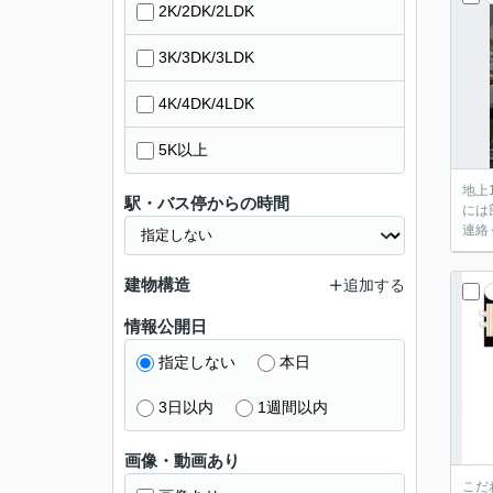
2K/2DK/2LDK
3K/3DK/3LDK
4K/4DK/4LDK
5K以上
地上
駅・バス停からの時間
には
連絡
建物構造
追加する
情報公開日
指定しない
本日
3日以内
1週間以内
画像・動画あり
こだ