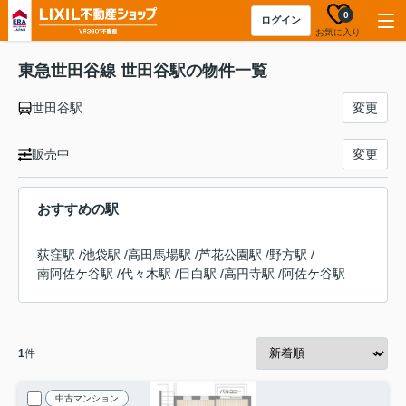
0
ログイン
お気に入り
東急世田谷線 世田谷駅の物件一覧
世田谷駅
変更
販売中
変更
おすすめの駅
荻窪駅
/
池袋駅
/
高田馬場駅
/
芦花公園駅
/
野方駅
/
南阿佐ケ谷駅
/
代々木駅
/
目白駅
/
高円寺駅
/
阿佐ケ谷駅
1
件
中古マンション