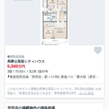
世田谷区桜
馬事公苑前シティハウス
5,580
万円
3階 / 70.63㎡ / 3LDK /築47年
東急世田谷線「世田谷」駅 バス9分 東急バス「農大前（東京都）」 停歩2分
こだわりポイント満載の馬事公苑前シティハウス。3SLDKは収納にも余
裕あり、快適な生活がおくれます。専有面積70.63平...
もっと見る
世田谷の掲載物件の価格相場