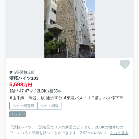
渋谷区桜丘町
清桜ハイツ
103
5,698
万円
1階 / 47.47㎡ / 2LDK /築55年
山手線「渋谷」駅 徒歩10分
東急バス「ＪＴ前」バス停下車 徒歩2分
ペット飼育可
ペット相談
ペット可
「清桜ハイツ」：渋谷区エリアの新居にピッタリ。2LDKの物件なの
で、くつろぐ空間を持つことができます。2.02㎡のバルコ...
もっと見る