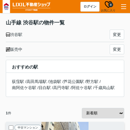
0
ログイン
お気に入り
山手線 渋谷駅の物件一覧
渋谷駅
変更
販売中
変更
おすすめの駅
荻窪駅
/
高田馬場駅
/
池袋駅
/
芦花公園駅
/
野方駅
/
南阿佐ケ谷駅
/
目白駅
/
高円寺駅
/
阿佐ケ谷駅
/
千歳烏山駅
1
件
中古マンション