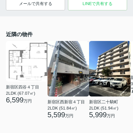
メールで共有する
LINEで共有する
近隣の物件
3
新宿区四谷４丁目
2LDK (67.07㎡)
6,599
万円
新宿区二十騎町
新宿区西新宿４丁目
2LDK (51.94㎡)
2LDK (51.84㎡)
5,999
5,599
万円
万円