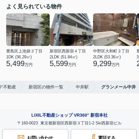
よく見られている物件
豊島区上池袋３丁目
新宿区西新宿４丁目
中野区大和町３丁目
1DK (36.29㎡)
2LDK (51.84㎡)
2LDK (53.36㎡)
3
5,499
5,599
9,299
万円
万円
万円
60°不動産
新宿区の物件一覧
中井駅
グランメール中井
LIXIL不動産ショップ VR360° 新宿本社
〒160-0023 東京都新宿区西新宿３丁目1-2 Ski西新宿ビル
お問い合わせ
電話する