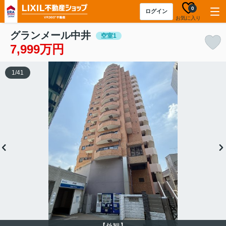
0
ログイン
お気に入り
グランメール中井
空室1
7,999万円
1
/
41