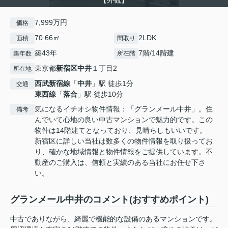
【外観】
7,999万円
価格
70.66㎡
2LDK
面積
間取り
築43年
7階/14階建
築年数
所在階
東京都
新宿区
中井
１丁目2
所在地
西武新宿線
「
中井
」駅 徒歩1分
交通
東西線
「
落合
」駅 徒歩10分
気になるイチオシ物件情報：「グランメール中井」。住
備考
んでいて心地の良い中古マンションで魅力的です。この
物件は14階建てとなっており、見晴らしもいいです。
新宿区に詳しい当社は数多くの物件情報を取り扱ってお
り、確かな地域情報と物件情報をご提供しています。不
動産のご購入は、信頼と実績のある当社にお任せ下さ
い。
グランメール中井のコメント(おすすめポイント)
中古でありながら、綺麗で機能的な設備のあるマンションです。