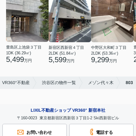
豊島区上池袋３丁目
新宿区西新宿４丁目
中野区大和町３丁目
1DK (36.29㎡)
3
2LDK (51.84㎡)
2LDK (53.36㎡)
5,499
5,599
9,299
万円
万円
万円
VR360°不動産
渋谷区の物件一覧
メゾン代々木
803
LIXIL不動産ショップ VR360° 新宿本社
〒160-0023 東京都新宿区西新宿３丁目1-2 Ski西新宿ビル
お問い合わせ
電話する