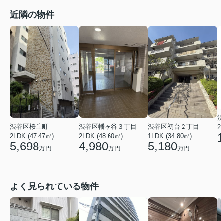
近隣の物件
渋谷区桜丘町
渋谷区幡ヶ谷３丁目
渋谷区初台２丁目
2
2LDK (47.47㎡)
2LDK (48.60㎡)
1LDK (34.80㎡)
5,698
4,980
5,180
万円
万円
万円
よく見られている物件