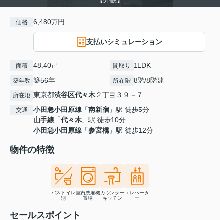
【外観】
6,480万円
価格
支払いシミュレーション
48.40㎡
1LDK
面積
間取り
築56年
8階/8階建
築年数
所在階
東京都
渋谷区
代々木
２丁目３９－７
所在地
小田急小田原線
「
南新宿
」駅 徒歩5分
交通
山手線
「
代々木
」駅 徒歩10分
小田急小田原線
「
参宮橋
」駅 徒歩12分
物件の特徴
バストイレ
室内洗濯機
カウンター
エレベータ
別
置場
キッチン
ー
セールスポイント