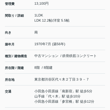
13,100円
管理費
1LDK
間取り / 詳細
LDK 12.2帖
/
洋室 5.5帖
南
向き
1970年7月 (築56年)
築年月
中古マンション / 鉄骨鉄筋コンクリート
種別 / 建物構造
8階 / 8階建
所在階 / 階建
東京都
渋谷区
代々木
２丁目３９－７
所在地
小田急小田原線
「
南新宿
」駅 徒歩5分
交通
山手線
「
代々木
」駅 徒歩10分
小田急小田原線
「
参宮橋
」駅 徒歩12分