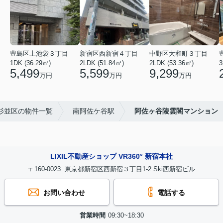
豊島区上池袋３丁目
新宿区西新宿４丁目
中野区大和町３丁目
1DK (36.29㎡)
2LDK (51.84㎡)
2LDK (53.36㎡)
3
5,499
5,599
9,299
万円
万円
万円
杉並区の物件一覧
南阿佐ケ谷駅
阿佐ヶ谷陵雲閣マンション
LIXIL不動産ショップ VR360° 新宿本社
〒160-0023 東京都新宿区西新宿３丁目1-2 Ski西新宿ビル
お問い合わせ
電話する
営業時間
09:30~18:30