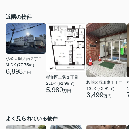
近隣の物件
杉並区堀ノ内２丁目
3LDK (77.75㎡)
6,898
万円
杉並区上荻１丁目
杉並区成田東１丁目
2LDK (62.96㎡)
5,980
1
1SLK (43.91㎡)
万円
3,499
万円
よく見られている物件