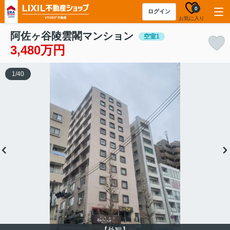
0
ログイン
お気に入り
阿佐ヶ谷陵雲閣マンション
空室1
3,480万円
1
/
40