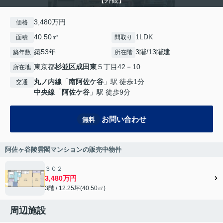
【外観】
3,480万円
価格
40.50㎡
1LDK
面積
間取り
築53年
3階/13階建
築年数
所在階
東京都
杉並区
成田東
５丁目42－10
所在地
丸ノ内線
「
南阿佐ケ谷
」駅 徒歩1分
交通
中央線
「
阿佐ケ谷
」駅 徒歩9分
お問い合わせ
無料
阿佐ヶ谷陵雲閣マンションの販売中物件
３０２
3,480万円
3階 / 12.25坪(40.50㎡)
周辺施設